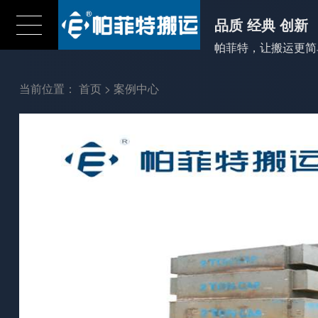
品质 经典 创新
帕菲特，让搬运更简
当前位置：
首页
>
案例中心