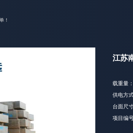
单！
江苏
载重量
供电方
台面尺
项目编